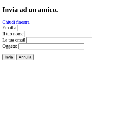
Invia ad un amico.
Chiudi finestra
Email a
Il tuo nome
La tua email
Oggetto
Invia
Annulla