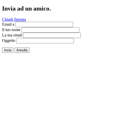
Invia ad un amico.
Chiudi finestra
Email a
Il tuo nome
La tua email
Oggetto
Invia
Annulla