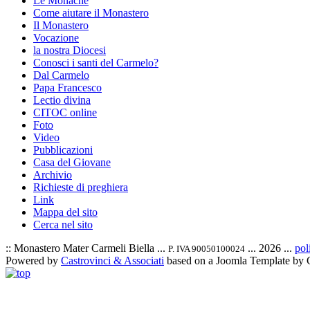
Le Monache
Come aiutare il Monastero
Il Monastero
Vocazione
la nostra Diocesi
Conosci i santi del Carmelo?
Dal Carmelo
Papa Francesco
Lectio divina
CITOC online
Foto
Video
Pubblicazioni
Casa del Giovane
Archivio
Richieste di preghiera
Link
Mappa del sito
Cerca nel sito
:: Monastero Mater Carmeli Biella ...
... 2026 ...
pol
P. IVA 90050100024
Powered by
Castrovinci & Associati
based on a Joomla Template by 