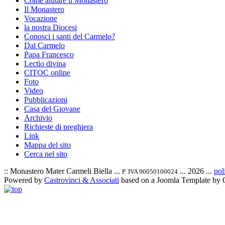
Come aiutare il Monastero
Il Monastero
Vocazione
la nostra Diocesi
Conosci i santi del Carmelo?
Dal Carmelo
Papa Francesco
Lectio divina
CITOC online
Foto
Video
Pubblicazioni
Casa del Giovane
Archivio
Richieste di preghiera
Link
Mappa del sito
Cerca nel sito
:: Monastero Mater Carmeli Biella ...
... 2026 ...
pol
P. IVA 90050100024
Powered by
Castrovinci & Associati
based on a Joomla Template by 