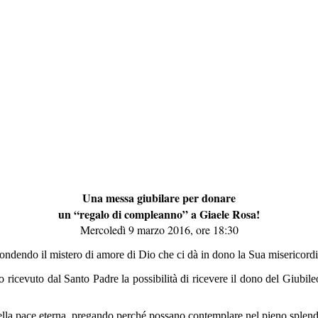
Una messa giubilare per donare
un “regalo di compleanno” a Giaele Rosa!
Mercoledì 9 marzo 2016, ore 18:30
ondendo il mistero di amore di Dio che ci dà in dono la Sua misericordia
 ricevuto dal Santo Padre la possibilità di ricevere il dono del Giubi
lla pace eterna, pregando perché possano contemplare nel pieno splendo