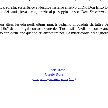
ica, sorella, sostenitrice e ideatrice insieme al servo di Dio Don Enzo B
azie dei tanti giovani che, grazie al passaggio presso
Casa Speranza
e 
ua attesa fervida negli ultimi anni, ti vediamo circondata da tutti i 
o Dio” durante ogni consacrazione dell’Eucarestia. Vediamo con te an
atto con dedizione quando eri ancora tra noi. La misericordia del Signo
Giaele Rosa
( clic per ingrandire questa foto )