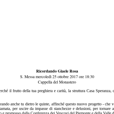
Ricordando Giaele Rosa
S. Messa mercoledì 25 ottobre 2017 ore 18:30
Cappella del Monastero
erché il frutto della tua preghiera e carità, la struttura Casa Speranza, 
rando anche tu dietro le quinte, affinché questo nuovo progetto - che v
chiamata, per uscire da impasse di stanchezze e delusioni, per tornare
uto e promosso dalla Conferenza dei Vescovi del Piemonte e della Valle 